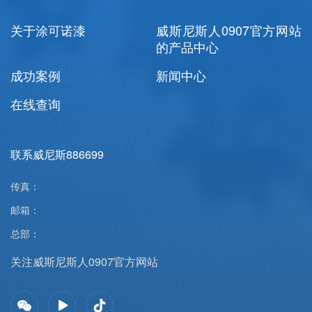
关于涂可诺漆
威斯尼斯人0907官方网站
的产品中心
成功案例
新闻中心
在线查询
联系威尼斯886699
传真：
邮箱：
总部：
关注威斯尼斯人0907官方网站