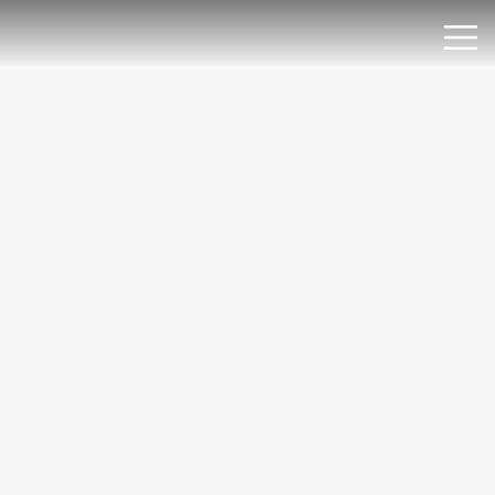
发布时间：2018-12-26
阅读：