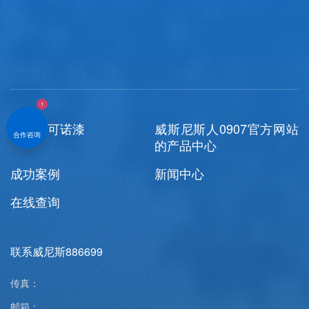
关于涂可诺漆
威斯尼斯人0907官方网站
合作咨询
的产品中心
成功案例
新闻中心
在线查询
联系威尼斯886699
传真：
邮箱：