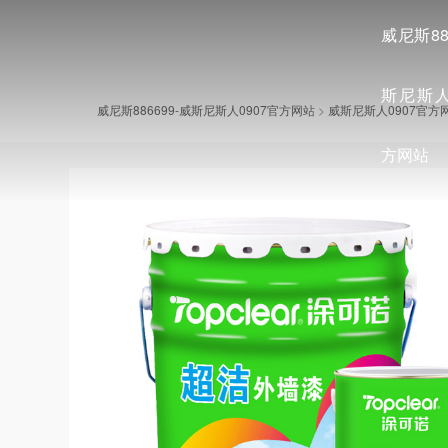
威尼斯88
斯尼斯人
威尼斯886699-威斯尼斯人0907官方网站
>
威斯尼斯人0907官方
方网站