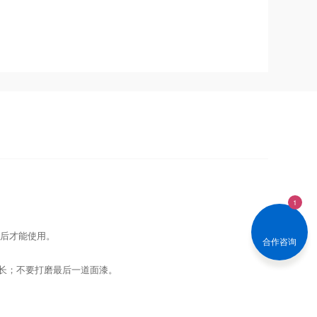
净后才能使用。
合作咨询
延长；不要打磨最后一道面漆。