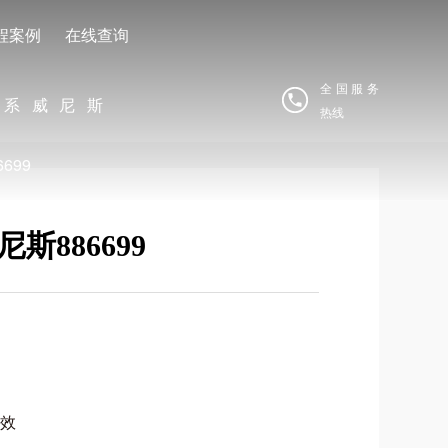
程案例
在线查询
全国服务
联系威尼斯
热线
6699
斯886699
高效