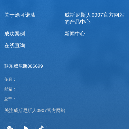
关于涂可诺漆
威斯尼斯人0907官方网站
的产品中心
成功案例
新闻中心
在线查询
联系威尼斯886699
传真：
邮箱：
总部：
关注威斯尼斯人0907官方网站