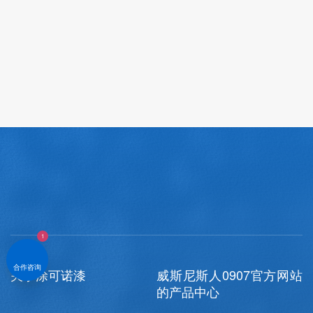
2017-10-16
查
合作咨询
关于涂可诺漆
威斯尼斯人0907官方网站
的产品中心