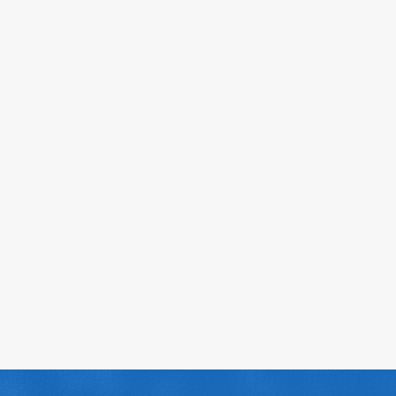
2017-10-16
查