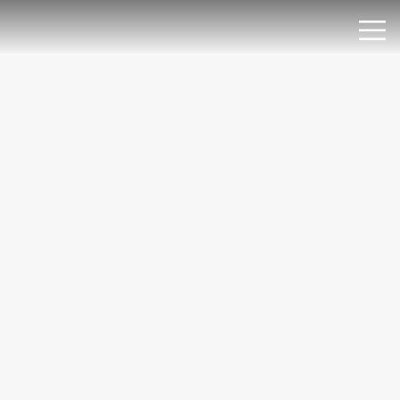
发布时间：2017-10-16
阅读：