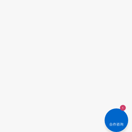
2018-12-20
查看更多
合作咨询