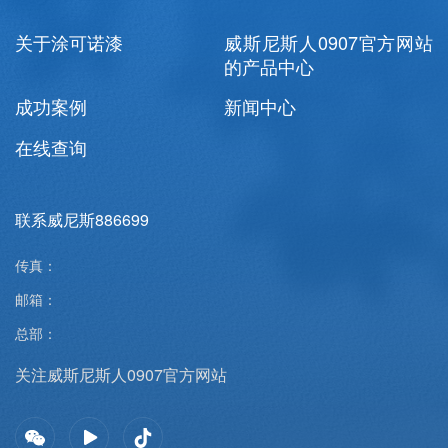
关于涂可诺漆
威斯尼斯人0907官方网站
的产品中心
成功案例
新闻中心
在线查询
联系威尼斯886699
传真：
邮箱：
总部：
关注威斯尼斯人0907官方网站