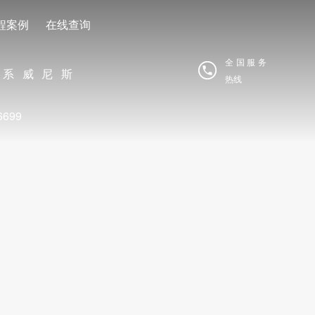
程案例
在线查询
全国服务
联系威尼斯
热线
6699