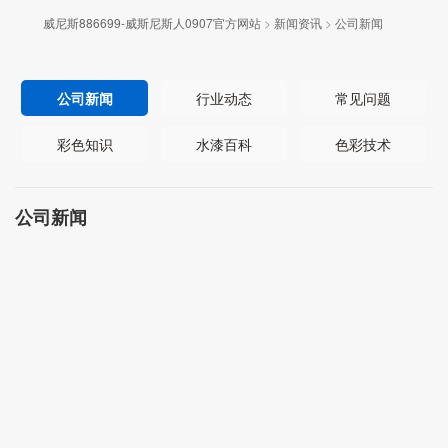
威尼斯886699-威斯尼斯人0907官方网站
>
新闻资讯
>
公司新闻
公司新闻
行业动态
常见问题
彩色知识
水漆百科
色彩技术
公司新闻