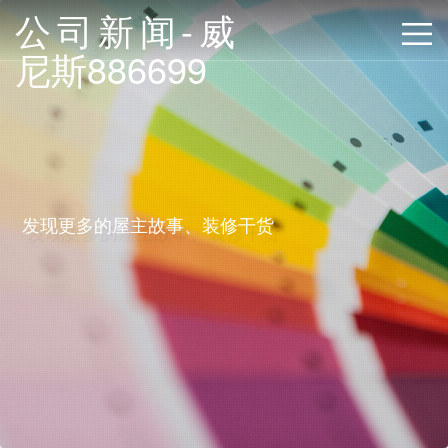
公司新闻-威
尼斯886699
发现更多的屋主故事、装修干货