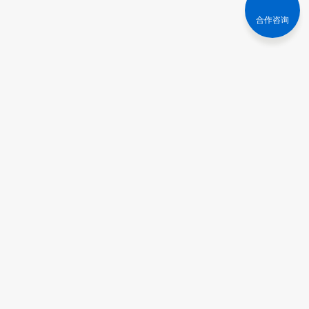
合作咨询
2018-12-26
查看更多