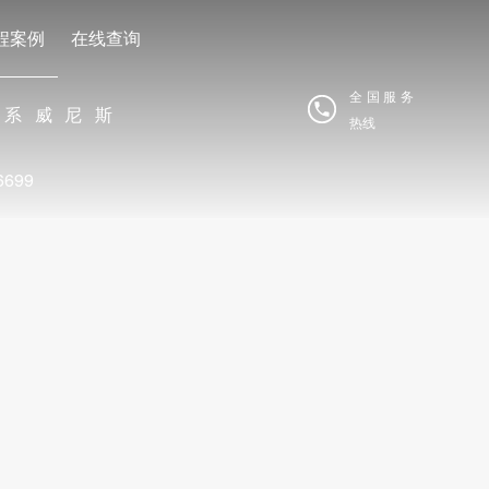
程案例
在线查询
全国服务
联系威尼斯
热线
6699